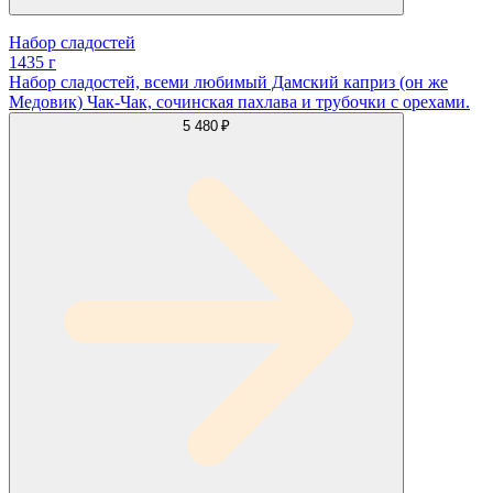
Набор сладостей
1435 г
Набор сладостей, всеми любимый Дамский каприз (он же
Медовик) Чак-Чак, сочинская пахлава и трубочки с орехами.
5 480 ₽