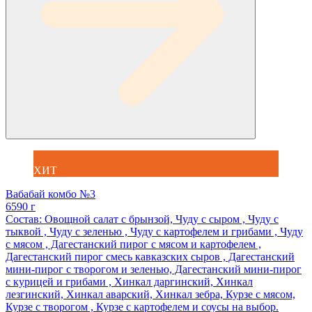
ХИТ
Вабабай комбо №3
6590 г
Состав: Овощной салат с брынзой, Чуду с сыром , Чуду с
тыквой , Чуду с зеленью , Чуду с картофелем и грибами , Чуду
с мясом , Дагестанский пирог с мясом и картофелем ,
Дагестанский пирог смесь кавказских сыров , Дагестанский
мини-пирог с творогом и зеленью, Дагестанский мини-пирог
с курицей и грибами , Хинкал даргинский, Хинкал
лезгинский, Хинкал аварский, Хинкал зебра, Курзе с мясом,
Курзе с творогом , Курзе с картофелем и соусы на выбор.