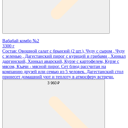
Вабабай комбо №2
3300 г
Состав: Овощной салат с брынзой (2 шт.), Чуду с сыром , Чуду
с зеленью , Дагестанский пирог с курицей и грибами , Хинкал
даргинский, Хинкал аварский, Курзе с картофелем, Курзе с
мясом, Къачи - мясной пирог. Сет блюд рассчитан на
компанию друзей или семью из 5 человек. Дагестанский стол
принесет домашний уют и теплоту в атмосферу встречи.
3 960 ₽