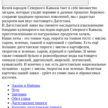
Кухня народов Северного Кавказа таит в себе множество
загадок, которые уходят корнями в далекое прошлое. Бережно
сохраняя традиции прошлых поколений, мы с радостью
раскроем вам вкус настоящего Дагестана.
В Дагестанской лавке вы сможете насладиться изысканными
блюдами кулинарного наследия народов Северного Кавказа,
приготовленными из натуральных продуктов халяль.
Наши хиты - это тонкое чуду, пироги на тонком тесте: с мясом,
сыром, зеленью, тыквой и картошкой с грибами. Есть ещё
большие дагестанские пироги с мясом и картофелем,
творогом и зеленью, сыром, курицей и грибами. В меню
также говяжий бульон и разнообразные виды настоящего
хинкала (лакский, даргинский, аварский, лезгинский,
кумыкский). И конечно у нас есть дагестанские национальные
пельмени - курзе: с мясом, творогом или зеленью. Визитная
карточка нашей лавки - урбеч из семян льна и абрикосовых
косточек.
Акции и Наборы
Чуду
Завтраки
Обед горца
Дагестанские пироги
Большие дагестанские пироги