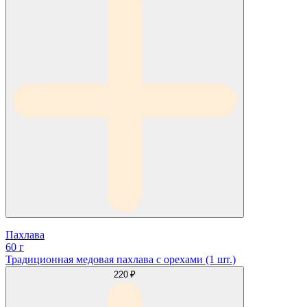
Пахлава
60 г
Традиционная медовая пахлава с орехами (1 шт.)
220 ₽