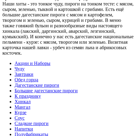
Наши хиты - это тонкое чуду, пироги на тонком тесте: с мясом,
сыром, зеленью, тыквой и картошкой с грибами. Есть ещё
большие дагестанские пироги с мясом и картофелем,
творогом и зеленью, сыром, курицей и грибами. В меню
также говяжий бульон и разнообразные виды настоящего
хинкала (лакский, даргинский, аварский, лезгинский,
кумыкский). И конечно у нас есть дагестанские национальные
пельмени - курзе: с мясом, творогом или зеленью. Визитная
карточка нашей лавки - урбеч из семян льна и абрикосовых
косточек.
Акции и Наборы
Чуду
Завтраки
Обед горца
Дагестанские пироги
Большие дагестанские пироги
К празднику
Хинкал
Мангал
Курзе
Соус
Сладкие пироги
Напитки
Полуфабрикаты