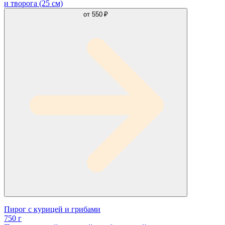
и творога (25 см)
от
550 ₽
Пирог с курицей и грибами
750 г