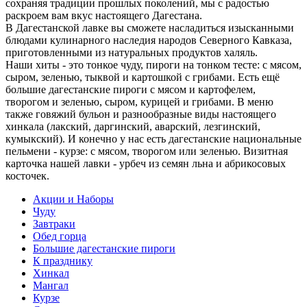
сохраняя традиции прошлых поколений, мы с радостью
раскроем вам вкус настоящего Дагестана.
В Дагестанской лавке вы сможете насладиться изысканными
блюдами кулинарного наследия народов Северного Кавказа,
приготовленными из натуральных продуктов халяль.
Наши хиты - это тонкое чуду, пироги на тонком тесте: с мясом,
сыром, зеленью, тыквой и картошкой с грибами. Есть ещё
большие дагестанские пироги с мясом и картофелем,
творогом и зеленью, сыром, курицей и грибами. В меню
также говяжий бульон и разнообразные виды настоящего
хинкала (лакский, даргинский, аварский, лезгинский,
кумыкский). И конечно у нас есть дагестанские национальные
пельмени - курзе: с мясом, творогом или зеленью. Визитная
карточка нашей лавки - урбеч из семян льна и абрикосовых
косточек.
Акции и Наборы
Чуду
Завтраки
Обед горца
Большие дагестанские пироги
К празднику
Хинкал
Мангал
Курзе