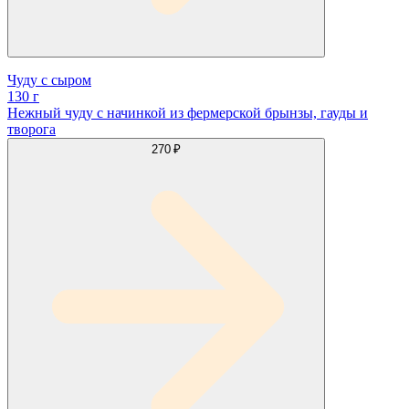
Чуду с сыром
130 г
Нежный чуду с начинкой из фермерской брынзы, гауды и
творога
270 ₽