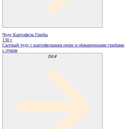
Чуду Картофель Грибы
130 г
Сытный чуду с картофельным пюре и обжаренными грибами
с луком
250 ₽